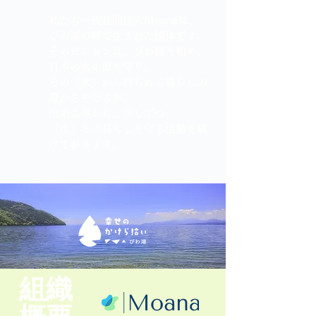
​私たち一般社団法人Moanaは、
びわ湖の畔で生まれた団体です。
​そのビジョンは、びわ湖を始め、
日本の水の源を守り、
その「水」から得られる暮らしの
豊かさを守る事。
出来る事から、少しずつ
​「水」との暮らしを守る活動を続
けて参ります。
組織
概要