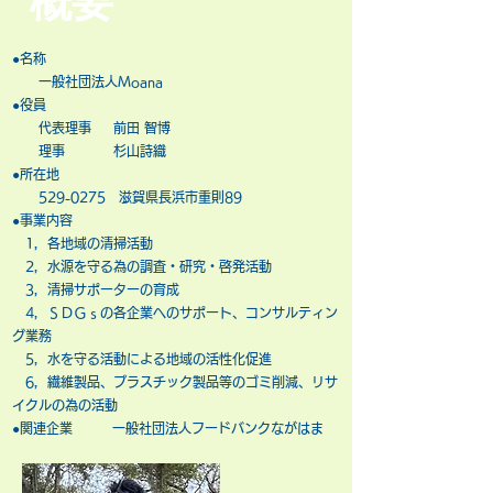
​●名称
一般社団法人Moana
●役員
代表理事 前田 智博​
理事 杉山詩織
​●所在地
529-0275
滋賀県長浜市重則89
​●事業内容
1，各地域の清掃活動
2，水源を守る為の調査・研究・啓発活動
3，清掃サポーターの育成
4，ＳＤＧｓの各企業へのサポート、コンサルティン
グ業務
5，水を守る活動による地域の活性化促進
6，繊維製品、プラスチック製品等のゴミ削減、リサ
イクルの為の活動
​●関連企業 一般社団法人フードバンクながはま